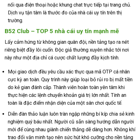
nối qua điện thoại hoặc khung chat trực tiếp tại trang chủ.
Dịch vụ tận tâm là thước đo của nhà cái uy tín trên thị
trường.
B52 Club – TOP 5 nhà cái uy tín mạnh mẽ
Lấy cảm hứng từ không gian quân đội, nền tảng tạo ra nét
riêng biệt đầy lôi cuốn. Độc giả thường xuyên nhắc tới nơi
này như một địa chỉ cá cược chất lượng đầy kịch tính.
Mọi giao dịch đều yêu cầu xác thực qua mã OTP cá nhân
cực kỳ an toàn. Quy trình này giúp loại bỏ rủi ro bị mất tiền
do kẻ gian đánh cắp. Thành viên hoàn toàn yên tâm khi
thực hiện các lệnh chuyển khoản giá trị lớn nhất. Tính an
toàn là đặc điểm nhận diện của một sân chơi quốc tế.
Diễn đàn thảo luận luôn tràn ngập những bí kíp chia sẻ kinh
nghiệm quý báu nhất. Người cũ sẵn sàng hướng dẫn người
mới để cùng nhau giành chiến thắng dễ dàng hơn. Không khí
trao đổi văn minh tạo nên sức hút khó cưỡng cho nền tảng