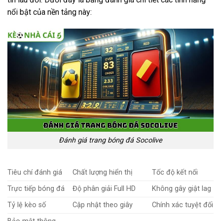
nổi bật của nền tảng này:
Đánh giá trang bóng đá Socolive
Tiêu chí đánh giá
Chất lượng hiển thị
Tốc độ kết nối
Trực tiếp bóng đá
Độ phân giải Full HD
Không gây giật lag
Tỷ lệ kèo số
Cập nhật theo giây
Chính xác tuyệt đối