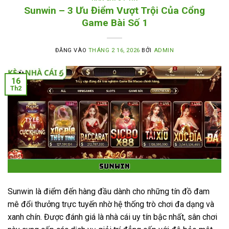
Sunwin – 3 Ưu Điểm Vượt Trội Của Cổng
Game Bài Số 1
ĐĂNG VÀO
THÁNG 2 16, 2026
BỞI
ADMIN
16
Th2
Sunwin là điểm đến hàng đầu dành cho những tín đồ đam
mê đổi thưởng trực tuyến nhờ hệ thống trò chơi đa dạng và
xanh chín. Được đánh giá là nhà cái uy tín bậc nhất, sân chơi