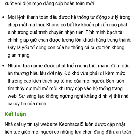
xuất với diện mạo đẳng cấp hoàn toàn mới.
Mọi lệnh thanh toán đều được hệ thống tự động xử lý trong
chớp mắt mà thôi. Không có bất kỳ khoản phí ẩn nào phát
sinh trong quá trình chuyển nhận tiền. Tính minh bạch tài
chính giúp giữ chân được lượng lớn khách hàng trung thành.
Đây là yếu tố sống còn của hệ thống cá cược trên không
gian mạng.
Những tựa game được phát triển riêng biệt mang đậm dấu
ấn thương hiệu lâu đời này. Độ khó vừa phải đi kèm mức
thưởng cao kích thích sự tò mò của mọi người. Bạn luôn
tìm thấy sự mới mẻ mỗi khi truy cập vào hệ thống trang
web. Sự sáng tạo không ngừng nghỉ khẳng định vị thế nhà
cái uy tín của mình.
Kết luận
Nhà cái uy tín tại website Keonhacai5 luôn được cập nhật
liên tục giúp mọi người có những lựa chọn đúng đắn, an toàn