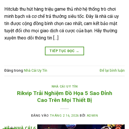
Hitclub thu hút hàng triệu game thủ nhờ hệ thống trò chơi
minh bạch và cơ chế trả thưởng siêu tốc. Đây là nhà cái uy
tín được cộng đồng bình chọn cao nhất, cam kết bảo mật
tuyệt đối cho mọi giao dịch cá cược của bạn. Hãy thường
xuyên theo dõi thông tin […]
TIẾP TỤC ĐỌC
→
Đăng trong
Nhà Cái Uy Tín
Để lại bình luận
NHÀ CÁI UY TÍN
Rikvip Trải Nghiệm Đồ Họa 5 Sao Đỉnh
Cao Trên Mọi Thiết Bị
ĐĂNG VÀO
THÁNG 2 16, 2026
BỞI
ADMIN