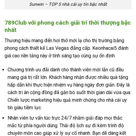
Sunwin – TOP 5 nhà cái uy tín bậc nhất
789Club với phong cách giải trí thời thượng bậc
nhất
Thương hiệu mang đến hơi thở mới lạ cho thị trường bằng
phong cách thiết kế Las Vegas đẳng cấp. Keonhacai5 đánh
giá cao nền tảng này ở tính sáng tạo cùng sự ổn định.
Chương trình ưu đãi dành cho thành viên mới lẫn cũ đều
mang giá trị rất lớn. Khách hàng nhận được nhiều quà tặng
hấp dẫn khi thực hiện nhiệm vụ hàng ngày đơn giản. Đây là
cách tri ân cộng đồng đã gắn bó suốt thời gian dài vừa qua.
Chiến lược marketing hiệu quả minh chứng cho nhà cái uy
tín giàu tiềm lực.
Nhân viên tư vấn túc trực 24/7 nhằm giải đáp mọi thắc
mắc từ phía người dùng. Thái độ lịch sự đi kèm trình độ
chuyên môn cao giúp xử lý sự cố nhanh. Bạn dễ dàng kết