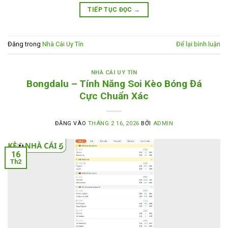
TIẾP TỤC ĐỌC
→
Đăng trong
Nhà Cái Uy Tín
Để lại bình luận
NHÀ CÁI UY TÍN
Bongdalu – Tính Năng Soi Kèo Bóng Đá
Cực Chuẩn Xác
ĐĂNG VÀO
THÁNG 2 16, 2026
BỞI
ADMIN
16
Th2