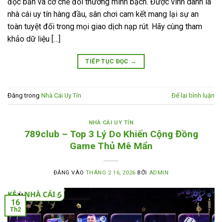
độc bản và cơ chế đổi thưởng minh bạch. Được vinh danh là
nhà cái uy tín hàng đầu, sân chơi cam kết mang lại sự an
toàn tuyệt đối trong mọi giao dịch nạp rút. Hãy cùng tham
khảo dữ liệu […]
TIẾP TỤC ĐỌC
→
Đăng trong
Nhà Cái Uy Tín
Để lại bình luận
NHÀ CÁI UY TÍN
789club – Top 3 Lý Do Khiến Cộng Đồng
Game Thủ Mê Mẩn
ĐĂNG VÀO
THÁNG 2 16, 2026
BỞI
ADMIN
16
Th2