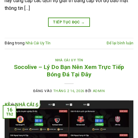
này cung cấp các dịch vụ giải trí đẳng cấp với độ bảo mật
thông tin […]
TIẾP TỤC ĐỌC
→
Đăng trong
Nhà Cái Uy Tín
Để lại bình luận
NHÀ CÁI UY TÍN
Socolive – Lý Do Bạn Nên Xem Trực Tiếp
Bóng Đá Tại Đây
ĐĂNG VÀO
THÁNG 2 16, 2026
BỞI
ADMIN
16
Th2